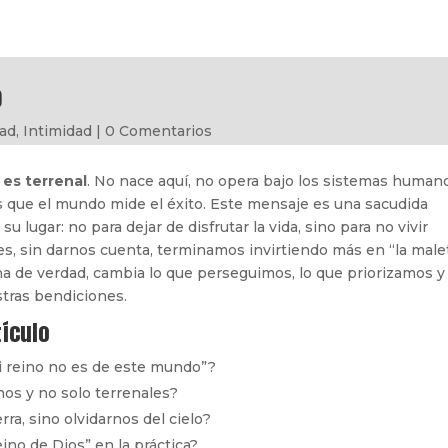
o
dad
,
Intimidad
|
0 Comentarios
 es terrenal
. No nace aquí, no opera bajo los sistemas humano
s que el mundo mide el éxito. Este mensaje es una sacudida
u lugar: no para dejar de disfrutar la vida, sino para no vivir
s, sin darnos cuenta, terminamos invirtiendo más en “la male
na de verdad, cambia lo que perseguimos, lo que priorizamos y
tras bendiciones.
ículo
i reino no es de este mundo”?
nos y no solo terrenales?
rra, sino olvidarnos del cielo?
ino de Dios” en la práctica?