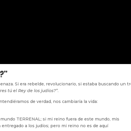
s?”
enaza. Si era rebelde, revolucionario, si estaba buscando un t
res tú el Rey de los judíos?”
.
entendiéramos de verdad, nos cambiaría la vida:
e mundo TERRENAL; si mi reino fuera de este mundo, mis
 entregado a los judíos; pero mi reino no es de aquí