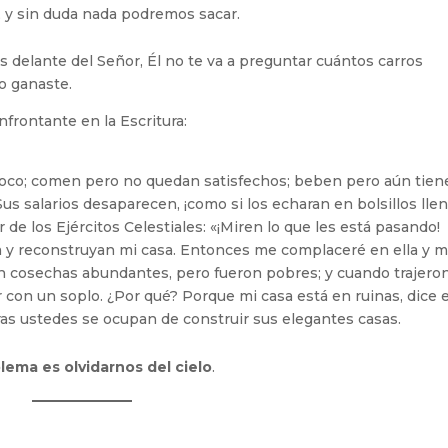
 y sin duda nada podremos sacar.
s delante del Señor, Él no te va a preguntar cuántos carros
ro ganaste.
frontante en la Escritura:
o; comen pero no quedan satisfechos; beben pero aún tien
Sus salarios desaparecen, ¡como si los echaran en bolsillos lle
r de los Ejércitos Celestiales: «¡Miren lo que les está pasando!
a y reconstruyan mi casa. Entonces me complaceré en ella y 
an cosechas abundantes, pero fueron pobres; y cuando trajeron
 con un soplo. ¿Por qué? Porque mi casa está en ruinas, dice e
tras ustedes se ocupan de construir sus elegantes casas.
blema es olvidarnos del cielo
.