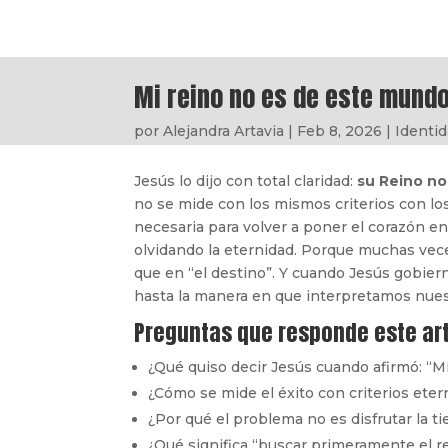
Mi reino no es de este mund
por
Alejandra Artavia
|
Feb 8, 2026
|
Identi
Jesús lo dijo con total claridad:
su Reino no
no se mide con los mismos criterios con lo
necesaria para volver a poner el corazón en s
olvidando la eternidad. Porque muchas vece
que en “el destino”. Y cuando Jesús gobier
hasta la manera en que interpretamos nues
Preguntas que responde este art
¿Qué quiso decir Jesús cuando afirmó: “M
¿Cómo se mide el éxito con criterios eter
¿Por qué el problema no es disfrutar la tie
¿Qué significa “buscar primeramente el re