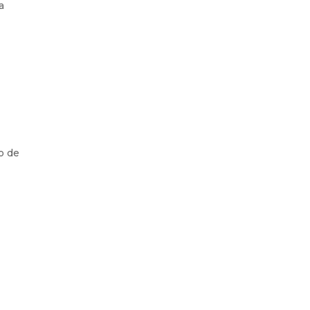
a
o de