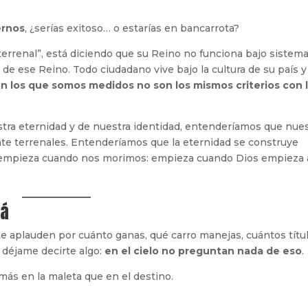
ernos
, ¿serías exitoso… o estarías en bancarrota?
terrenal”, está diciendo que su Reino no funciona bajo sistem
e ese Reino. Todo ciudadano vive bajo la cultura de su país y
con los que somos medidos no son los mismos criterios con 
tra eternidad y de nuestra identidad, entenderíamos que nue
te terrenales. Entenderíamos que la eternidad se construye
no empieza cuando nos morimos: empieza cuando Dios empieza 
lá
: te aplauden por cuánto ganas, qué carro manejas, cuántos títu
 déjame decirte algo:
en el cielo no preguntan nada de eso
.
ás en la maleta que en el destino.