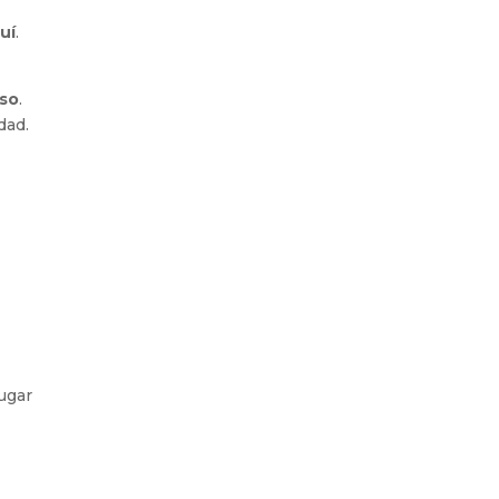
uí
.
so
.
dad.
lugar