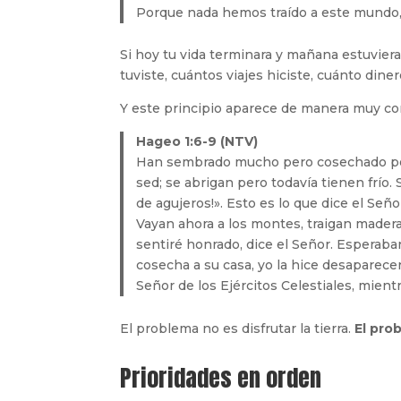
Porque nada hemos traído a este mundo,
Si hoy tu vida terminara y mañana estuviera
tuviste, cuántos viajes hiciste, cuánto dine
Y este principio aparece de manera muy con
Hageo 1:6-9 (NTV)
Han sembrado mucho pero cosechado poc
sed; se abrigan pero todavía tienen frío. 
de agujeros!». Esto es lo que dice el Seño
Vayan ahora a los montes, traigan mader
sentiré honrado, dice el Señor. Esperab
cosecha a su casa, yo la hice desaparecer
Señor de los Ejércitos Celestiales, mien
El problema no es disfrutar la tierra.
El pro
Prioridades en orden