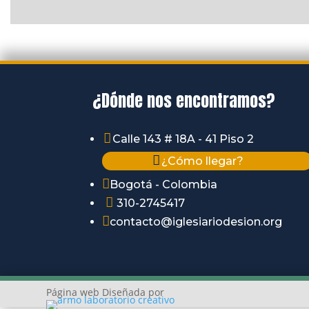
¿Dónde nos encontramos?

Calle 143 # 18A - 41 Piso 2

¿Cómo llegar?

Bogotá - Colombia

310-2745417

contacto@iglesiariodesion.org
Página web Diseñada por