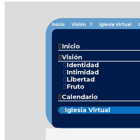
Inicio
Visión
Iglesia Virtual
Inicio

Visión

Identidad

Intimidad

Libertad

Fruto

Calendario

Iglesia Virtual
