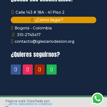

Calle 143 # 18A - 41 Piso 2

¿Cómo llegar?

Bogotá - Colombia

310-2745417

contacto@iglesiariodesion.org
¿Quieres seguirnos?
Página web Diseñada por