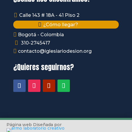

Calle 143 # 18A - 41 Piso 2

¿Cómo llegar?

Bogotá - Colombia

310-2745417

contacto@iglesiariodesion.org
¿Quieres seguirnos?
Página web Diseñada por