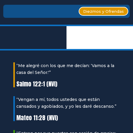
Diezmos y Ofrendas
“Me alegré con los que me decían: ‘Vamos a la
casa del Señor.'”
Salmo 122:1 (NVI)
“Vengan a mí, todos ustedes que están
cansados y agobiados, y yo les daré descanso.”
Mateo 11:28 (NVI)